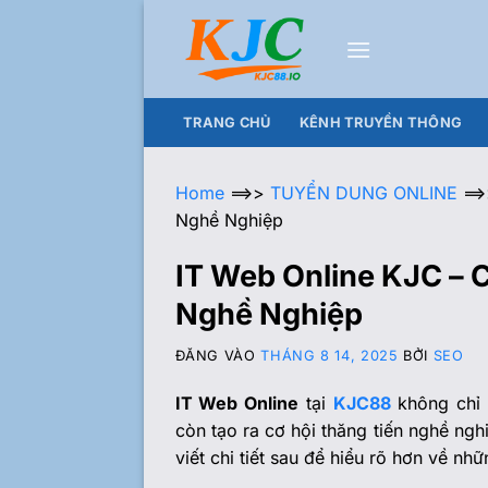
TRANG CHỦ
KÊNH TRUYỀN THÔNG
Home
==>>
TUYỂN DUNG ONLINE
==
Nghề Nghiệp
IT Web Online KJC – 
Nghề Nghiệp
ĐĂNG VÀO
THÁNG 8 14, 2025
BỞI
SEO
IT Web Online
tại
KJC88
không chỉ 
còn tạo ra cơ hội thăng tiến nghề ngh
viết chi tiết sau để hiểu rõ hơn về nhữ