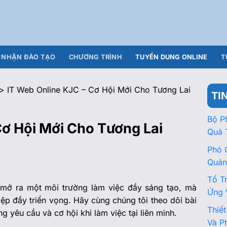
NHẬN ĐÀO TẠO
CHƯƠNG TRÌNH
TUYỂN DUNG ONLINE
T
>>
IT Web Online KJC – Cơ Hội Mới Cho Tương Lai
TI
Bộ P
Cơ Hội Mới Cho Tương Lai
Quả 
Phó 
Quản
Tổ T
mở ra một môi trường làm việc đầy sáng tạo, mà
Ứng 
iệp đầy triển vọng. Hãy cùng chúng tôi theo dõi bài
Thiế
ng yêu cầu và cơ hội khi làm việc tại liên minh.
Và P