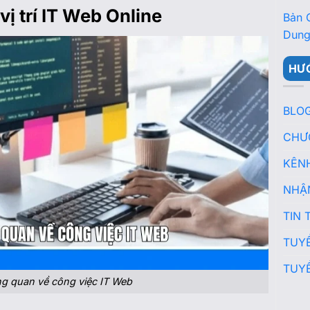
vị trí IT Web Online
Bản 
Dung
HƯ
BLO
CHƯ
KÊN
NHẬ
TIN 
TUY
TUY
ng quan về công việc IT Web