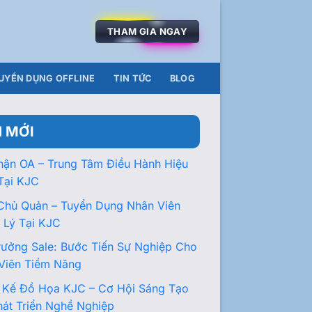
THAM GIA NGAY
UYỂN DỤNG OFFLINE
TIN TỨC
BLOG
N MỚI
hận OA – Trung Tâm Điều Hành Hiệu
Tại KJC
Chủ Quản – Tuyển Dụng Nhân Viên
 Lý Tại KJC
rưởng Sale: Bước Tiến Sự Nghiệp Cho
Viên Tiềm Năng
t Kế Đồ Họa KJC – Cơ Hội Sáng Tạo
hát Triển Nghề Nghiệp