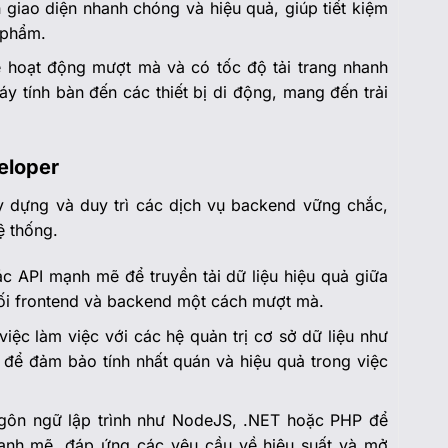
 giao diện nhanh chóng và hiệu quả, giúp tiết kiệm
 phẩm.
 hoạt động mượt mà và có tốc độ tải trang nhanh
máy tính bàn đến các thiết bị di động, mang đến trải
eloper
y dựng và duy trì các dịch vụ backend vững chắc,
hệ thống.
các API mạnh mẽ để truyền tải dữ liệu hiệu quả giữa
nối frontend và backend một cách mượt mà.
việc làm việc với các hệ quản trị cơ sở dữ liệu như
ể đảm bảo tính nhất quán và hiệu quả trong việc
ngôn ngữ lập trình như NodeJS, .NET hoặc PHP để
mạnh mẽ, đáp ứng các yêu cầu về hiệu suất và mở