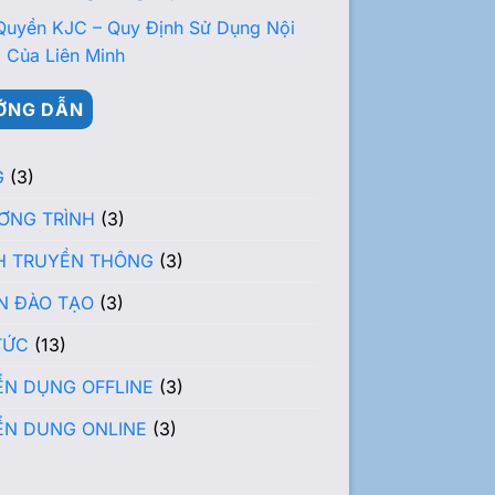
Quyền KJC – Quy Định Sử Dụng Nội
 Của Liên Minh
ỚNG DẪN
G
(3)
ƠNG TRÌNH
(3)
H TRUYỀN THÔNG
(3)
N ĐÀO TẠO
(3)
TỨC
(13)
ỂN DỤNG OFFLINE
(3)
ỂN DUNG ONLINE
(3)