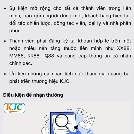
Sự kiện mở rộng cho tất cả thành viên trong liên
minh, bao gồm người dùng mới, khách hàng hiện tại,
đối tác chiến lược, cộng tác viên, đại lý và nhà phân
phối.
Thành viên phải đăng ký tài khoản hợp lệ trên một
hoặc nhiều nền tảng thuộc liên minh như XX88,
MM88, RR88, IQ88 và cung cấp thông tin cá nhân
chính xác.
Ưu tiên những cá nhân tích cực tham gia quảng bá,
phát triển thương hiệu KJC.
Điều kiện để nhận thưởng