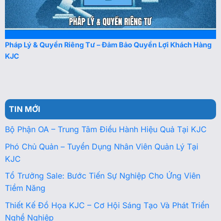
Pháp Lý & Quyền Riêng Tư – Đảm Bảo Quyền Lợi Khách Hàng
KJC
TIN MỚI
Bộ Phận OA – Trung Tâm Điều Hành Hiệu Quả Tại KJC
Phó Chủ Quản – Tuyển Dụng Nhân Viên Quản Lý Tại
KJC
Tổ Trưởng Sale: Bước Tiến Sự Nghiệp Cho Ứng Viên
Tiềm Năng
Thiết Kế Đồ Họa KJC – Cơ Hội Sáng Tạo Và Phát Triển
Nghề Nghiệp