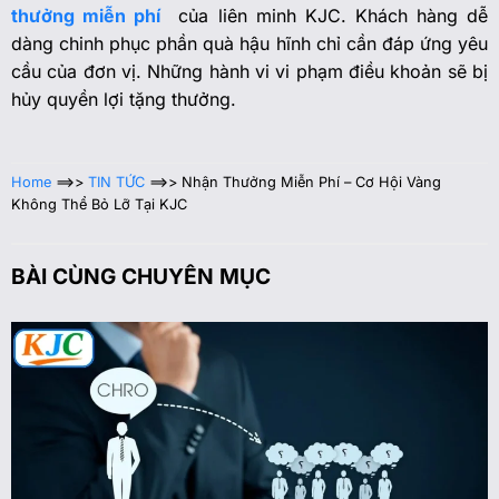
thưởng miễn phí
của liên minh KJC. Khách hàng dễ
dàng chinh phục phần quà hậu hĩnh chỉ cần đáp ứng yêu
cầu của đơn vị. Những hành vi vi phạm điều khoản sẽ bị
hủy quyền lợi tặng thưởng.
Home
==>>
TIN TỨC
==>>
Nhận Thưởng Miễn Phí – Cơ Hội Vàng
Không Thể Bỏ Lỡ Tại KJC
BÀI CÙNG CHUYÊN MỤC