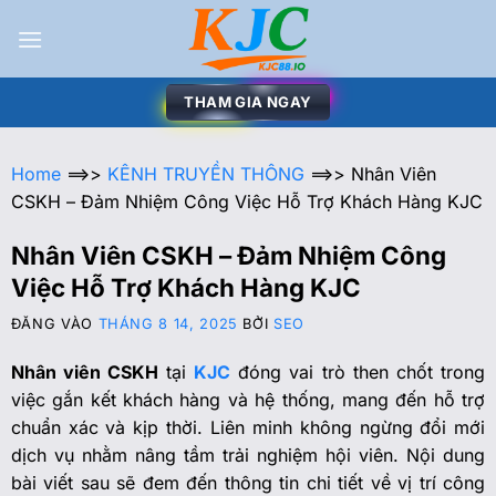
THAM GIA NGAY
Home
==>>
KÊNH TRUYỀN THÔNG
==>>
Nhân Viên
CSKH – Đảm Nhiệm Công Việc Hỗ Trợ Khách Hàng KJC
Nhân Viên CSKH – Đảm Nhiệm Công
Việc Hỗ Trợ Khách Hàng KJC
ĐĂNG VÀO
THÁNG 8 14, 2025
BỞI
SEO
Nhân viên CSKH
tại
KJC
đóng vai trò then chốt trong
việc gắn kết khách hàng và hệ thống, mang đến hỗ trợ
chuẩn xác và kịp thời. Liên minh không ngừng đổi mới
dịch vụ nhằm nâng tầm trải nghiệm hội viên. Nội dung
bài viết sau sẽ đem đến thông tin chi tiết về vị trí công