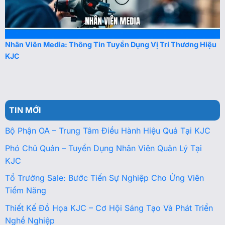
Nhân Viên Media: Thông Tin Tuyển Dụng Vị Trí Thương Hiệu
KJC
TIN MỚI
Bộ Phận OA – Trung Tâm Điều Hành Hiệu Quả Tại KJC
Phó Chủ Quản – Tuyển Dụng Nhân Viên Quản Lý Tại
KJC
Tổ Trưởng Sale: Bước Tiến Sự Nghiệp Cho Ứng Viên
Tiềm Năng
Thiết Kế Đồ Họa KJC – Cơ Hội Sáng Tạo Và Phát Triển
Nghề Nghiệp