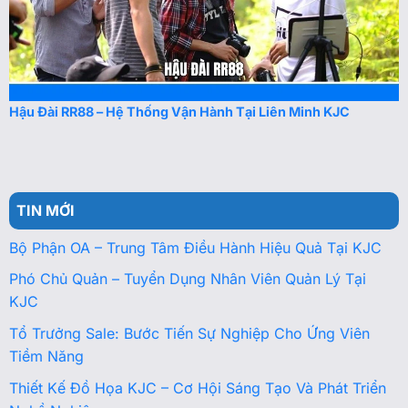
Hậu Đài RR88 – Hệ Thống Vận Hành Tại Liên Minh KJC
TIN MỚI
Bộ Phận OA – Trung Tâm Điều Hành Hiệu Quả Tại KJC
Phó Chủ Quản – Tuyển Dụng Nhân Viên Quản Lý Tại
KJC
Tổ Trưởng Sale: Bước Tiến Sự Nghiệp Cho Ứng Viên
Tiềm Năng
Thiết Kế Đồ Họa KJC – Cơ Hội Sáng Tạo Và Phát Triển