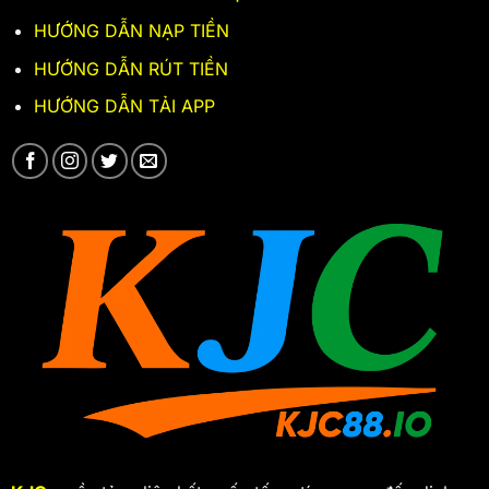
HƯỚNG DẪN NẠP TIỀN
HƯỚNG DẪN RÚT TIỀN
HƯỚNG DẪN TẢI APP