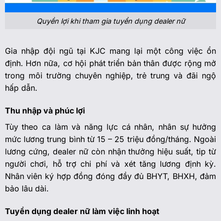
Quyền lợi khi tham gia tuyển dụng dealer nữ
Gia nhập đội ngũ tại KJC mang lại một công việc ổn
định. Hơn nữa, cơ hội phát triển bản thân được rộng mở
trong môi trường chuyên nghiệp, trẻ trung và đãi ngộ
hấp dẫn.
Thu nhập và phúc lợi
Tùy theo ca làm và năng lực cá nhân, nhân sự hưởng
mức lương trung bình từ 15 – 25 triệu đồng/tháng. Ngoài
lương cứng, dealer nữ còn nhận thưởng hiệu suất, tip từ
người chơi, hỗ trợ chi phí và xét tăng lương định kỳ.
Nhân viên ký hợp đồng đóng đầy đủ BHYT, BHXH, đảm
bảo lâu dài.
Tuyển dụng dealer nữ làm việc linh hoạt