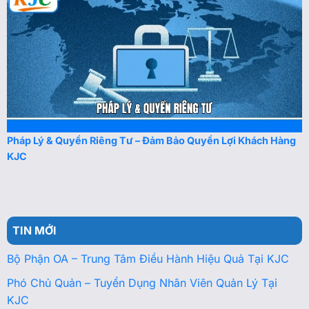
Pháp Lý & Quyền Riêng Tư – Đảm Bảo Quyền Lợi Khách Hàng
KJC
TIN MỚI
Bộ Phận OA – Trung Tâm Điều Hành Hiệu Quả Tại KJC
Phó Chủ Quản – Tuyển Dụng Nhân Viên Quản Lý Tại
KJC