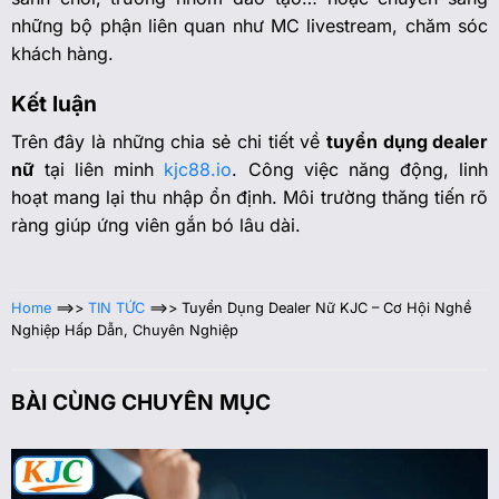
những bộ phận liên quan như MC livestream, chăm sóc
khách hàng.
Kết luận
Trên đây là những chia sẻ chi tiết về
tuyển dụng dealer
nữ
tại liên minh
kjc88.io
. Công việc năng động, linh
hoạt mang lại thu nhập ổn định. Môi trường thăng tiến rõ
ràng giúp ứng viên gắn bó lâu dài.
Home
==>>
TIN TỨC
==>>
Tuyển Dụng Dealer Nữ KJC – Cơ Hội Nghề
Nghiệp Hấp Dẫn, Chuyên Nghiệp
BÀI CÙNG CHUYÊN MỤC