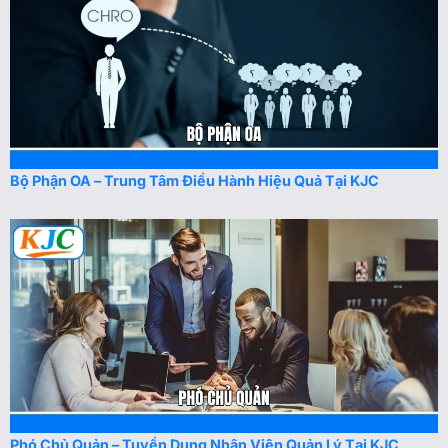
Bộ Phận OA – Trung Tâm Điều Hành Hiệu Quả Tại KJC
Phó Chủ Quản – Tuyển Dụng Nhân Viên Quản Lý Tại KJC