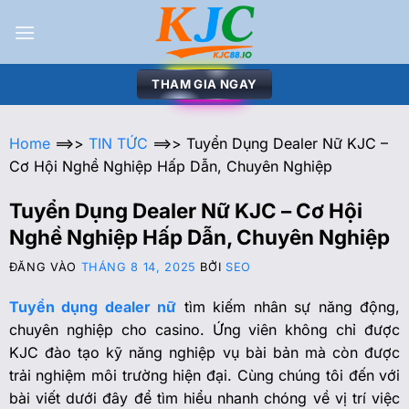
THAM GIA NGAY
Home
==>>
TIN TỨC
==>>
Tuyển Dụng Dealer Nữ KJC –
Cơ Hội Nghề Nghiệp Hấp Dẫn, Chuyên Nghiệp
Tuyển Dụng Dealer Nữ KJC – Cơ Hội
Nghề Nghiệp Hấp Dẫn, Chuyên Nghiệp
ĐĂNG VÀO
THÁNG 8 14, 2025
BỞI
SEO
Tuyển dụng dealer nữ
tìm kiếm nhân sự năng động,
chuyên nghiệp cho casino. Ứng viên không chỉ được
KJC đào tạo kỹ năng nghiệp vụ bài bản mà còn được
trải nghiệm môi trường hiện đại. Cùng chúng tôi đến với
bài viết dưới đây để tìm hiểu nhanh chóng về vị trí việc