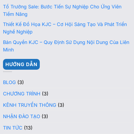
Tổ Trưởng Sale: Bước Tiến Sự Nghiệp Cho Ứng Viên
Tiềm Năng
Thiết Kế Đồ Họa KJC – Cơ Hội Sáng Tạo Và Phát Triển
Nghề Nghiệp
Bản Quyền KJC – Quy Định Sử Dụng Nội Dung Của Liên
Minh
HƯỚNG DẪN
BLOG
(3)
CHƯƠNG TRÌNH
(3)
KÊNH TRUYỀN THÔNG
(3)
NHẬN ĐÀO TẠO
(3)
TIN TỨC
(13)