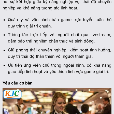
hỏi sự kết hợp giữa kỹ năng nghiệp vụ, thái độ chuyên
nghiệp và khả năng tương tác linh hoạt.
Quản lý và vận hành bàn game trực tuyến tuân thủ
quy trình giải trí chuẩn.
Tương tác trực tiếp với người chơi qua livestream,
đảm bảo trải nghiệm chân thực và sinh động.
Giữ phong thái chuyên nghiệp, kiểm soát tình huống,
duy trì thái độ thân thiện với người tham gia.
Ưu tiên ứng viên chú trọng ngoại hình, có khả năng
giao tiếp linh hoạt và yêu thích lĩnh vực game giải trí.
Yêu cầu cơ bản