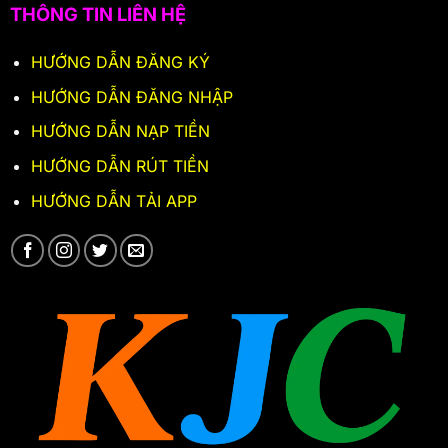
THÔNG TIN LIÊN HỆ
HƯỚNG DẪN ĐĂNG KÝ
HƯỚNG DẪN ĐĂNG NHẬP
HƯỚNG DẪN NẠP TIỀN
HƯỚNG DẪN RÚT TIỀN
HƯỚNG DẪN TẢI APP