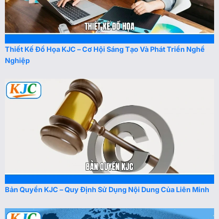
Thiết Kế Đồ Họa KJC – Cơ Hội Sáng Tạo Và Phát Triển Nghề
Nghiệp
Bản Quyền KJC – Quy Định Sử Dụng Nội Dung Của Liên Minh