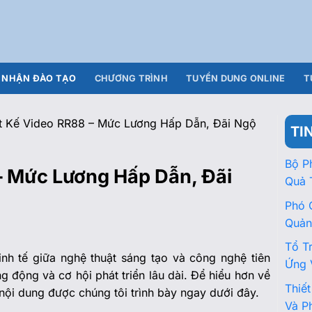
NHẬN ĐÀO TẠO
CHƯƠNG TRÌNH
TUYỂN DUNG ONLINE
T
t Kế Video RR88 – Mức Lương Hấp Dẫn, Đãi Ngộ
TI
Bộ P
– Mức Lương Hấp Dẫn, Đãi
Quả 
Phó 
Quản
Tổ T
inh tế giữa nghệ thuật sáng tạo và công nghệ tiên
Ứng 
g động và cơ hội phát triển lâu dài. Để hiểu hơn về
Thiế
 nội dung được chúng tôi trình bày ngay dưới đây.
Và P