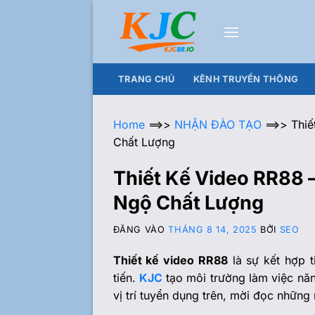
TRANG CHỦ
KÊNH TRUYỀN THÔNG
Home
==>>
NHẬN ĐÀO TẠO
==>>
Thiế
Chất Lượng
Thiết Kế Video RR88 
Ngộ Chất Lượng
ĐĂNG VÀO
THÁNG 8 14, 2025
BỞI
SEO
Thiết kế video RR88
là sự kết hợp t
tiến.
KJC
tạo môi trường làm việc năn
vị trí tuyển dụng trên, mời đọc những