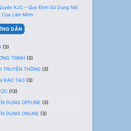
Quyền KJC – Quy Định Sử Dụng Nội
 Của Liên Minh
ỚNG DẪN
G
(3)
ƠNG TRÌNH
(3)
H TRUYỀN THÔNG
(3)
N ĐÀO TẠO
(3)
TỨC
(13)
ỂN DỤNG OFFLINE
(3)
ỂN DUNG ONLINE
(3)