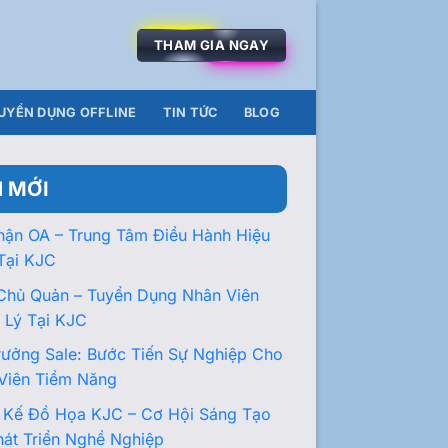
THAM GIA NGAY
UYỂN DỤNG OFFLINE
TIN TỨC
BLOG
N MỚI
hận OA – Trung Tâm Điều Hành Hiệu
Tại KJC
Chủ Quản – Tuyển Dụng Nhân Viên
 Lý Tại KJC
rưởng Sale: Bước Tiến Sự Nghiệp Cho
Viên Tiềm Năng
t Kế Đồ Họa KJC – Cơ Hội Sáng Tạo
hát Triển Nghề Nghiệp