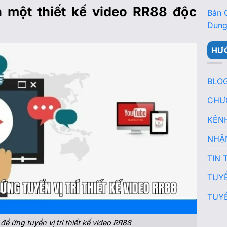
h một thiết kế video RR88 độc
Bản 
Dung
HƯ
BLO
CHƯ
KÊN
NHẬ
TIN 
TUY
TUY
ể ứng tuyển vị trí thiết kế video RR88