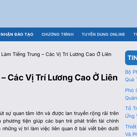
NHẬN ĐÀO TẠO
CHƯƠNG TRÌNH
TUYỂN DUNG ONLINE
T
 Làm Tiếng Trung – Các Vị Trí Lương Cao Ở Liên
TI
Bộ P
– Các Vị Trí Lương Cao Ở Liên
Quả 
Phó 
Quản
Tổ T
út sự quan tâm lớn và được lan truyền rộng rãi trên
Ứng 
phương tiện giúp các bạn trẻ phát triển tài chính
Thiế
 những vị trí làm việc liên quan ở bài viết bên dưới
Và P