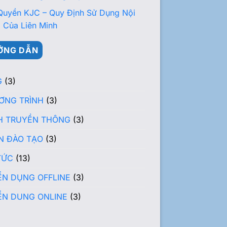
Quyền KJC – Quy Định Sử Dụng Nội
 Của Liên Minh
ỚNG DẪN
G
(3)
ƠNG TRÌNH
(3)
H TRUYỀN THÔNG
(3)
N ĐÀO TẠO
(3)
TỨC
(13)
ỂN DỤNG OFFLINE
(3)
ỂN DUNG ONLINE
(3)