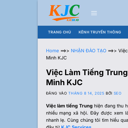
TRANG CHỦ
KÊNH TRUYỀN THÔNG
Home
==>>
NHẬN ĐÀO TẠO
==>>
Việc
Minh KJC
Việc Làm Tiếng Trung 
Minh KJC
ĐĂNG VÀO
THÁNG 8 14, 2025
BỞI
SEO
Việc làm tiếng Trung
hiện đang thu h
nhiều mạng xã hội. Đây được xem là 
nhanh lẹ. Cùng chúng tôi tìm hiểu qua
đây từ
KJC Services
.