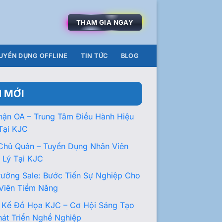
THAM GIA NGAY
UYỂN DỤNG OFFLINE
TIN TỨC
BLOG
N MỚI
hận OA – Trung Tâm Điều Hành Hiệu
Tại KJC
Chủ Quản – Tuyển Dụng Nhân Viên
 Lý Tại KJC
rưởng Sale: Bước Tiến Sự Nghiệp Cho
Viên Tiềm Năng
t Kế Đồ Họa KJC – Cơ Hội Sáng Tạo
hát Triển Nghề Nghiệp