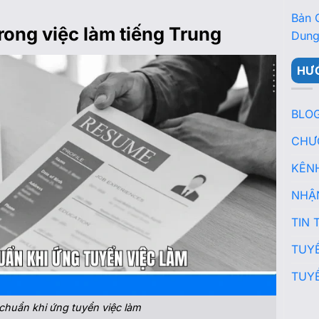
Bản 
rong việc làm tiếng Trung
Dung
HƯ
BLO
CHƯ
KÊN
NHẬ
TIN 
TUY
TUY
 chuẩn khi ứng tuyển việc làm