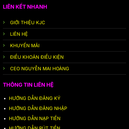
LIÊN KẾT NHANH
GIỚI THIỆU KJC
LIÊN HỆ
KHUYẾN MÃI
ĐIỀU KHOẢN ĐIỀU KIỆN
CEO NGUYỄN MAI HOÀNG
THÔNG TIN LIÊN HỆ
HƯỚNG DẪN ĐĂNG KÝ
HƯỚNG DẪN ĐĂNG NHẬP
HƯỚNG DẪN NẠP TIỀN
HƯỚNG DẪN RÚT TIỀN