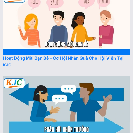
Hoạt Động Mời Bạn Bè – Cơ Hội Nhận Quà Cho Hội Viên Tại
KJC