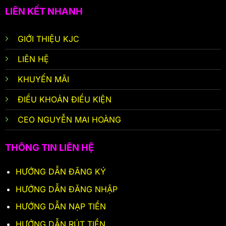
LIÊN KẾT NHANH
GIỚI THIỆU KJC
LIÊN HỆ
KHUYẾN MÃI
ĐIỀU KHOẢN ĐIỀU KIỆN
CEO NGUYỄN MAI HOÀNG
THÔNG TIN LIÊN HỆ
HƯỚNG DẪN ĐĂNG KÝ
HƯỚNG DẪN ĐĂNG NHẬP
HƯỚNG DẪN NẠP TIỀN
HƯỚNG DẪN RÚT TIỀN