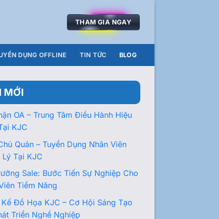
THAM GIA NGAY
UYỂN DỤNG OFFLINE
TIN TỨC
BLOG
N MỚI
hận OA – Trung Tâm Điều Hành Hiệu
Tại KJC
Chủ Quản – Tuyển Dụng Nhân Viên
 Lý Tại KJC
rưởng Sale: Bước Tiến Sự Nghiệp Cho
Viên Tiềm Năng
t Kế Đồ Họa KJC – Cơ Hội Sáng Tạo
hát Triển Nghề Nghiệp