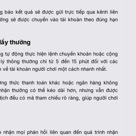
ng báo kết quả sẽ được gửi trực tiếp qua kênh liên
ưởng sẽ được chuyển vào tài khoản theo đúng hạn
 lấy thưởng
ng tự động thực hiện lệnh chuyển khoản hoặc cộng
 lý thông thường chỉ từ 5 đến 15 phút đối với các
n về tài khoản người chơi một cách nhanh nhất.
ơng thức thanh toán khác hoặc ngân hàng không
n nhận thưởng có thể kéo dài hơn, nhưng vẫn được
dịch đều có mã tham chiếu rõ ràng, giúp người chơi
p nhận mọi phản hồi liên quan đến quá trình nhận