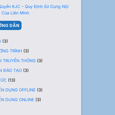
Quyền KJC – Quy Định Sử Dụng Nội
 Của Liên Minh
ỚNG DẪN
G
(3)
ƠNG TRÌNH
(3)
H TRUYỀN THÔNG
(3)
N ĐÀO TẠO
(3)
TỨC
(13)
ỂN DỤNG OFFLINE
(3)
ỂN DUNG ONLINE
(3)