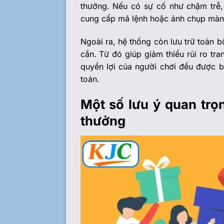
thưởng. Nếu có sự cố như chậm trễ, s
cung cấp mã lệnh hoặc ảnh chụp màn 
Ngoài ra, hệ thống còn lưu trữ toàn bộ
cần. Từ đó giúp giảm thiểu rủi ro tra
quyền lợi của người chơi đều được b
toán.
Một số lưu ý quan trọ
thưởng