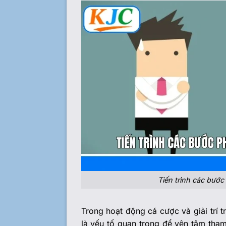
Tiến trình các bướ
Trong hoạt động cá cược và giải trí t
là yếu tố quan trọng để yên tâm tham