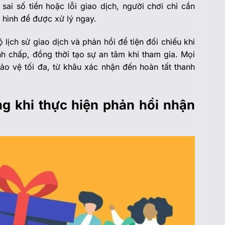
ai số tiền hoặc lỗi giao dịch, người chơi chỉ cần
hình để được xử lý ngay.
 lịch sử giao dịch và phản hồi để tiện đối chiếu khi
nh chấp, đồng thời tạo sự an tâm khi tham gia. Mọi
ảo vệ tối đa, từ khâu xác nhận đến hoàn tất thanh
ng khi thực hiện phản hồi nhận